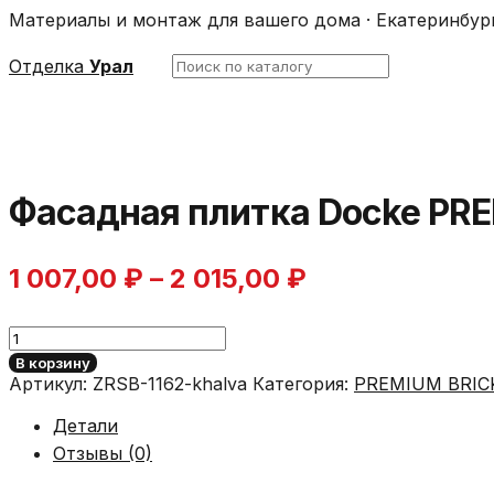
Материалы и монтаж для вашего дома · Екатеринбур
Поиск
Отделка
Урал
по
каталогу
Фасадная плитка Docke PRE
Диапазон
1 007,00
₽
–
2 015,00
₽
цен:
Количество
1
товара
В корзину
Фасадная
Артикул:
ZRSB-1162-khalva
Категория:
PREMIUM BRIC
007,00 ₽
плитка
Docke
Детали
–
PREMIUM
Отзывы (0)
/
2
BRICK