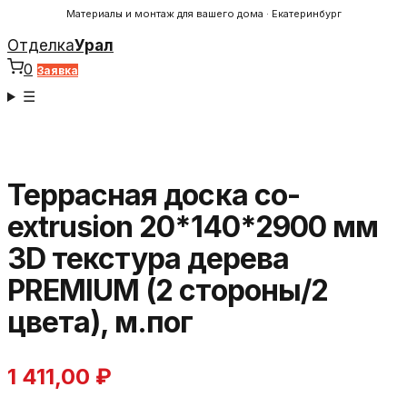
Материалы и монтаж для вашего дома · Екатеринбург
Отделка
Урал
0
Заявка
☰
Террасная доска co-
extrusion 20*140*2900 мм
3D текстура дерева
PREMIUM (2 стороны/2
цвета), м.пог
1 411,00
₽