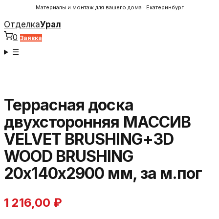
Материалы и монтаж для вашего дома · Екатеринбург
Отделка
Урал
0
Заявка
☰
Террасная доска
двухсторонняя МАССИВ
VELVET BRUSHING+3D
WOOD BRUSHING
20х140х2900 мм, за м.пог
1 216,00
₽