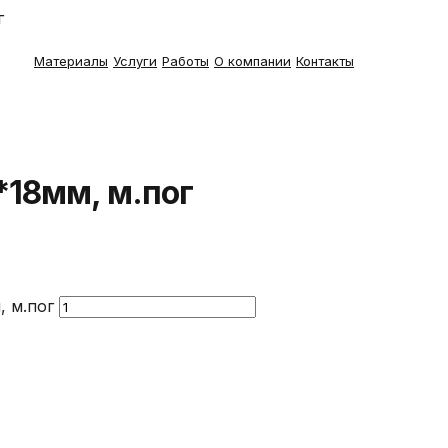
г
Материалы
Услуги
Работы
О компании
Контакты
*18мм, м.пог
, м.пог