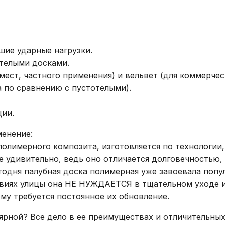
шие ударные нагрузки.
отелыми досками.
ест, частного применения) и вельвет (для коммерчес
за по сравнению с пустотелыми).
ции.
енение:
полимерного композита, изготовляется по технологии,
не удивительно, ведь оно отличается долговечностью
годня палубная доска полимерная уже завоевала попу
овиях улицы она НЕ НУЖДАЕТСЯ в тщательном уходе и 
му требуется постоянное их обновление.
лярной? Все дело в ее преимуществах и отличительны