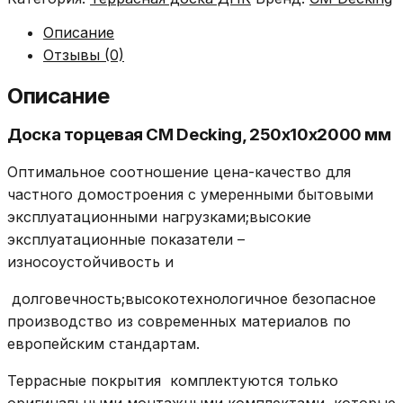
CM
Decking,
Описание
250х10х2000
Отзывы (0)
мм,
за
Описание
м.пог
Доска торцевая CM Decking, 250х10х2000 мм
Оптимальное соотношение цена-качество для
частного домостроения с умеренными бытовыми
эксплуатационными нагрузками;высокие
эксплуатационные показатели –
износоустойчивость и
долговечность;высокотехнологичное безопасное
производство из современных материалов по
европейским стандартам.
Террасные покрытия комплектуются только
оригинальными монтажными комплектами, которые