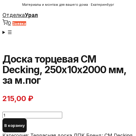
Материалы и монтаж для вашего дома · Екатеринбург
Отделка
Урал
0
Заявка
☰
Доска торцевая CM
Decking, 250х10х2000 мм,
за м.пог
215,00
₽
Количество
товара
В корзину
Доска
торцевая
Категория:
Террасная доска ДПК
Бренд:
СМ Decking