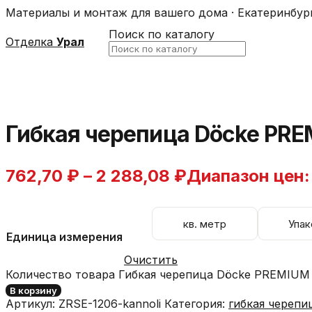
Материалы и монтаж для вашего дома · Екатеринбур
Поиск по каталогу
Отделка
Урал
Гибкая черепица Döcke PR
762,70
₽
–
2 288,08
₽
Диапазон цен: 
кв. метр
Упак
Единица измерения
Очистить
Количество товара Гибкая черепица Döcke PREMIUM
В корзину
Артикул:
ZRSE-1206-kannoli
Категория:
гибкая череп