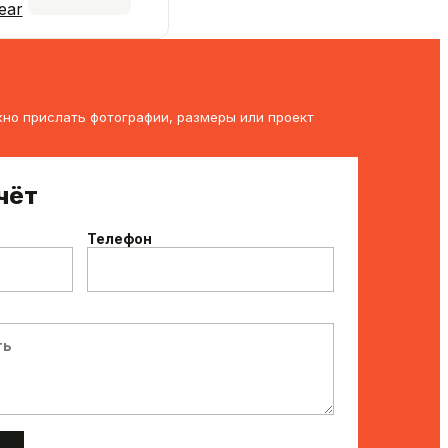
ear
но прислать фотографии, размеры или проект
чёт
Телефон