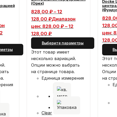
Docke 
(Орех)
орацией
центра
(Фунду
828,00
₽
–
12
828,
128,00
₽
Диапазон
он
128,0
цен: 828,00 ₽ – 12
12
цен: 8
128,00 ₽
128,0
Выберите параметры
аметры
В
Этот товар имеет
несколько вариаций.
Этот т
ий.
Опции можно выбрать
нескол
рать
на странице товара.
Опции
а.
Единица измерения
на стр
ерения
Е
Clear