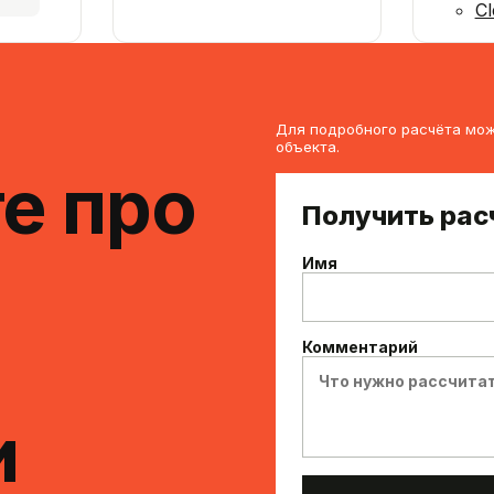
Cl
Для подробного расчёта мож
объекта.
е про
Получить рас
Имя
Комментарий
и