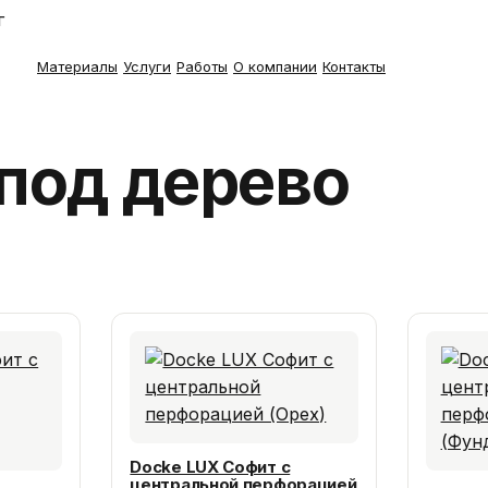
г
Материалы
Услуги
Работы
О компании
Контакты
под дерево
Docke LUX Софит с
центральной перфорацией