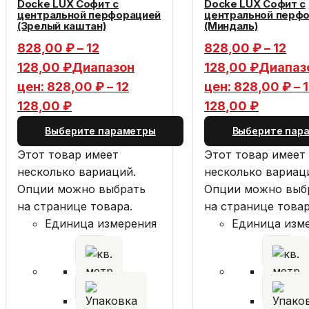
Docke LUX Софит с
Docke LUX Софит с
центральной перфорацией
центральной перф
(Зрелый каштан)
(Миндаль)
828,00
₽
–
12
828,00
₽
–
12
128,00
₽
Диапазон
128,00
₽
Диапаз
цен: 828,00 ₽ – 12
цен: 828,00 ₽ – 
128,00 ₽
128,00 ₽
Выберите параметры
Выберите пар
Этот товар имеет
Этот товар имеет
несколько вариаций.
несколько вариац
Опции можно выбрать
Опции можно выб
на странице товара.
на странице товар
Единица измерения
Единица изм