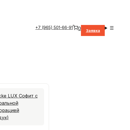
+7 (965) 501-66-91
☰
0
Заявка