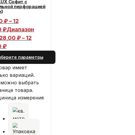
LUX Софит с
льной перфорацией
к)
00
₽
–
12
0
₽
Диапазон
28,00 ₽ – 12
0 ₽
ыберите параметры
овар имеет
ько вариаций.
 можно выбрать
анице товара.
диница измерения