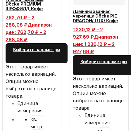
Döcke PREMIUM
ШЕФФИЛД Кофе
Ламинированная
черепица Döcke PIE
762,70
₽
–
2
DRAGON/ LUX/ Кофе
288,08
₽
Диапазон
1 230,12
₽
–
2
цен: 762,70 ₽ – 2
927,69
₽
Диапазон
288,08 ₽
цен: 1 230,12 ₽ – 2
Выберите параметры
927,69 ₽
Выберите параметры
Этот товар имеет
несколько вариаций.
Этот товар имеет
Опции можно
несколько вариаций.
выбрать на странице
Опции можно
товара.
выбрать на странице
Единица
товара.
измерения
Единица
кв.
измерения
метр