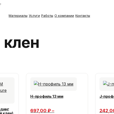
г
Материалы
Услуги
Работы
О компании
Контакты
 клен
H-профиль 13 мм
J-проф
йдинг
697,00
₽
–
242,
й клен)