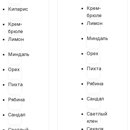
Крем-
Кипарис
брюле
Лимон
Крем-
брюле
Миндаль
Лимон
Орех
Миндаль
Пихта
Орех
Рябина
Пихта
Сандал
Рябина
Светлый
Сандал
клен
Секвоя
Светлый