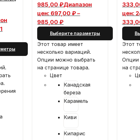
985,00
₽
Диапазон
333,
цен: 697,00 ₽ –
цен: 2
зон
985,00 ₽
333,0
1
Выберите параметры
В
Этот товар имеет
Этот т
аметры
несколько вариаций.
нескол
Опции можно выбрать
Опции
ий.
на странице товара.
на стр
рать
Цвет
Ц
а.
Канадская
ерения
береза
Карамель
а
Киви
Кипарис