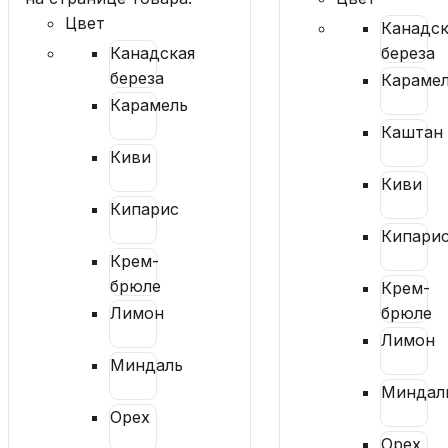
Цвет
Канадск
Канадская
береза
береза
Караме
Карамель
Каштан
Киви
Киви
Кипарис
Кипари
Крем-
брюле
Крем-
Лимон
брюле
Лимон
Миндаль
Миндал
Орех
Орех