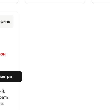
зон
аметры
ий.
рать
а.