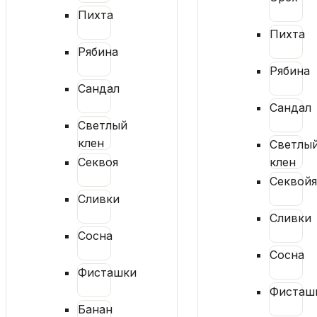
Пихта
Пихта
Рябина
Рябина
Сандал
Сандал
Светлый
клен
Светлы
Секвоя
клен
Секвой
Сливки
Сливки
Сосна
Сосна
Фисташки
Фисташ
Банан