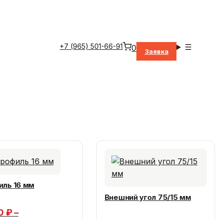
+7 (965) 501-66-91
☰
0
Заявка
иль 16 мм
Внешний угол 75/15 мм
00
₽
–