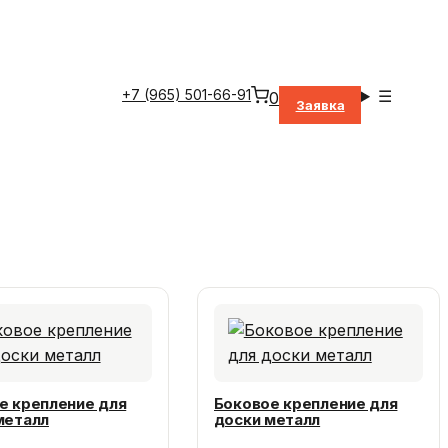
+7 (965) 501-66-91
☰
0
Заявка
е крепление для
Боковое крепление для
металл
доски металл