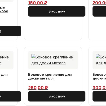
150,00
₽
200,
для
wood
В корзину
м.пог
у
 для
Боковое крепление для
Боково
доски металл
доски 
250,00
₽
300,
у
В корзину