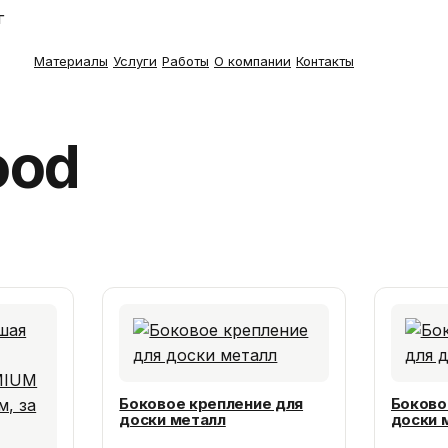
г
Материалы
Услуги
Работы
О компании
Контакты
ood
Боковое крепление для
Боково
доски металл
доски 