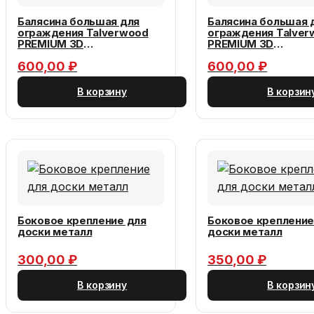
Балясина большая для
Балясина большая 
ограждения Talverwood
ограждения Talver
PREMIUM 3D
PREMIUM 3D
55*55*3000мм, за м.пог
55*55*3000мм, за 
600,00
₽
600,00
₽
В корзину
В корзин
Боковое крепление для
Боковое крепление
доски металл
доски металл
300,00
₽
350,00
₽
В корзину
В корзин